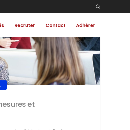
és
Recruter
Contact
Adhérer
L
mesures et