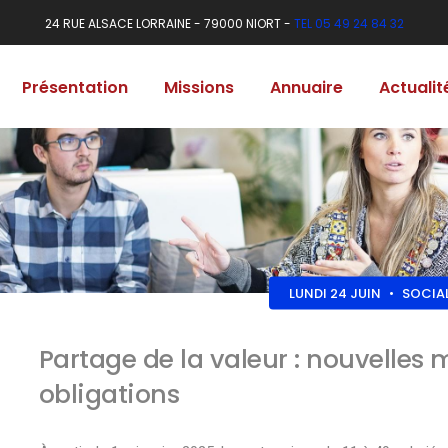
24 RUE ALSACE LORRAINE - 79000 NIORT -
TEL 05 49 24 84 32
Présentation
Missions
Annuaire
Actualit
LUNDI 24 JUIN
•
SOCIA
Partage de la valeur : nouvelles 
obligations