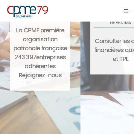
CHEFS D’ENTREPRISE
LE MOTEUR DE
RECHERCHE D’AI
FINANCIÉRE
La CPME première
organisation
Consulter les 
patronale française
financières au
243 397entreprises
et TPE
adhérentes
Rejoignez-nous